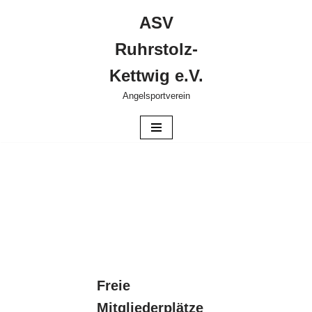
ASV
Zum
Ruhrstolz-
Inhalt
springen
Kettwig e.V.
Angelsportverein
Freie
Mitgliederplätze